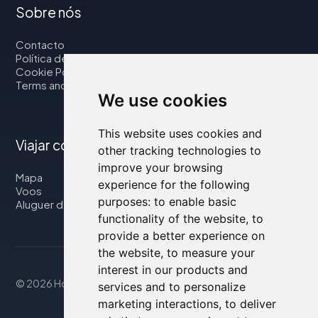
Sobre nós
Contacto
Política de privacidade
Cookie Policy
Terms and Conditions
We use cookies
This website uses cookies and
Viajar connosco
other tracking technologies to
improve your browsing
Mapa
experience for the following
Voos
purposes:
to enable basic
Aluguer de automóveis
functionality of the website
,
to
provide a better experience on
the website
,
to measure your
interest in our products and
© 2026 Housity.net
services and to personalize
marketing interactions
,
to deliver