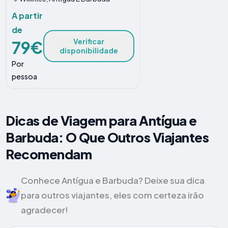
A partir
de
Verificar
79€
disponibilidade
Por
pessoa
Dicas de Viagem para Antígua e
Barbuda: O Que Outros Viajantes
Recomendam
Conhece Antígua e Barbuda? Deixe sua dica
para outros viajantes, eles com certeza irão
agradecer!