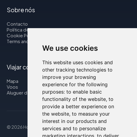
Sobre nós
Contacto
Política de privacidade
Cookie Policy
Terms and Conditions
We use cookies
This website uses cookies and
Viajar connosco
other tracking technologies to
improve your browsing
Mapa
experience for the following
Voos
purposes:
to enable basic
Aluguer de automóveis
functionality of the website
,
to
provide a better experience on
the website
,
to measure your
interest in our products and
© 2026 Housity.net
services and to personalize
marketing interactions
,
to deliver