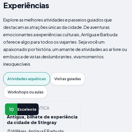
Experiências
Explore as melhores atividades e passeios guiados que
destacam as atrações únicas da cidade. De aventuras
emocionantes a experiências culturais, Antígua e Barbuda
oferece algo para todos os viajantes. Seja você um
apaixonado por história, um amante de atividades ao ar livre ou
em busca de vistas deslumbrantes, viva momentos
inesquecíveis
Atividades aquáticas
Visitas guiadas
Workshops ou aulas
ATIVIDADE AQUáTICA
10
Excelente
Antígua, bilhete de experiência
da cidade de Stingray
Willikies, Antígua E Barbuda