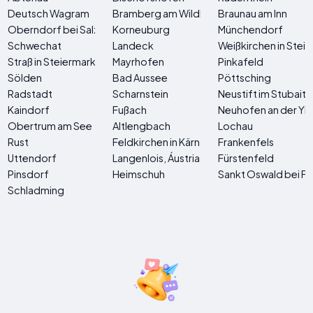
Deutsch Wagram
Bramberg am Wildkogel
Braunau am Inn
Oberndorf bei Salzburgo
Korneuburg
Münchendorf
Schwechat
Landeck
Weißkirchen in Stei
Straß in Steiermark
Mayrhofen
Pinkafeld
Sölden
Bad Aussee
Pöttsching
Radstadt
Scharnstein
Neustift im Stubaita
Kaindorf
Fußach
Neuhofen an der Yb
Obertrum am See
Altlengbach
Lochau
Rust
Feldkirchen in Kärnten
Frankenfels
Uttendorf
Langenlois, Áustria
Fürstenfeld
Pinsdorf
Heimschuh
Sankt Oswald bei Fr
Schladming