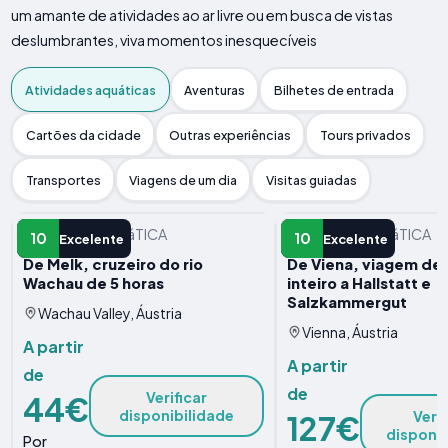
um amante de atividades ao ar livre ou em busca de vistas
deslumbrantes, viva momentos inesquecíveis
Atividades aquáticas
Aventuras
Bilhetes de entrada
Cartões da cidade
Outras experiências
Tours privados
Transportes
Viagens de um dia
Visitas guiadas
ATIVIDADE AQUáTICA
ATIVIDADE AQUáTICA
10
10
Excelente
Excelente
De Melk, cruzeiro do rio
De Viena, viagem de 
Wachau de 5 horas
inteiro a Hallstatt e
Salzkammergut
Wachau Valley, Áustria
Vienna, Áustria
A partir
A partir
de
de
Verificar
44€
disponibilidade
Verif
127€
disponib
Por