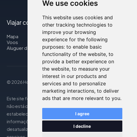
We use cookies
This website uses cookies and
Viajar connosco
other tracking technologies to
improve your browsing
Mapa
experience for the following
Voos
purposes:
to enable basic
Aluguer de automóveis
functionality of the website
,
to
provide a better experience on
the website
,
to measure your
interest in our products and
© 2026 Housity.net
services and to personalize
marketing interactions
,
to deliver
ads that are more relevant to you
.
Este site fornece informações apenas para referência e
não está de forma alguma associado aos
estabelecimentos de hospedagem mencionados. As
I agree
informações exibidas podem ser imprecisas ou
I decline
desatualizadas; consulte o site oficial para detalhes
precisos. As reservas são gerenciadas por nosso parceiro.