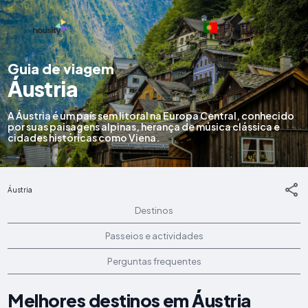
Português
Guia de viagem
Áustria
A Áustria é um país sem litoral na Europa Central, conhecido
por suas paisagens alpinas, herança de música clássica e
cidades históricas como Viena.
Áustria
Destinos
Passeios e actividades
Perguntas frequentes
Melhores destinos em Áustria