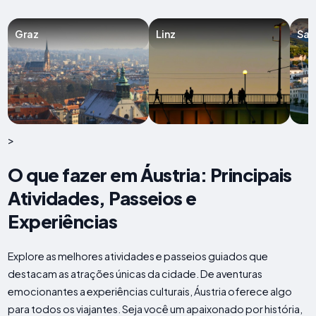
Graz
Linz
Sal
>
O que fazer em Áustria: Principais
Atividades, Passeios e
Experiências
Explore as melhores atividades e passeios guiados que
destacam as atrações únicas da cidade. De aventuras
emocionantes a experiências culturais, Áustria oferece algo
para todos os viajantes. Seja você um apaixonado por história,