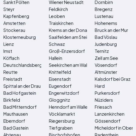
Sankt Pölten
Wiener Neustadt
Dornbirn
Steyr
Feldkirch
Bregenz
Kapfenberg
Leoben
Lustenau
Amstetten
Traiskirchen
Hohenems
Stockerau
Krems an der Donau
Bruck an der Mur
Klosterneuburg
Saalfelden am Steinernen Meer
Bad Vöslau
Lienz
Schwaz
Judenburg
Imst
Groß-Enzersdorf
Ternitz
Köflach
Hallein
Zell am See
Deutschlandsberg
Seekirchen am Wallersee
Vösendorf
Reutte
Knittelfeld
Altmünster
Freistadt
Eisenstadt
Kalsdorf bei Graz
Spittal an der Drau
Eugendorf
Hard
Bad Hofgastein
Engerwitzdorf
Purkersdorf
Birkfeld
Gloggnitz
Nüziders
Bad Mitterndorf
Henndorf am Wallersee
Friesach
Mauthausen
Vöcklamarkt
Lanzenkirchen
Eberndorf
Riegersburg
Gössendorf
Bad Gastein
Tiefgraben
Micheldorf in Oberö
Abtenau
Bischofshofen
Radenthein