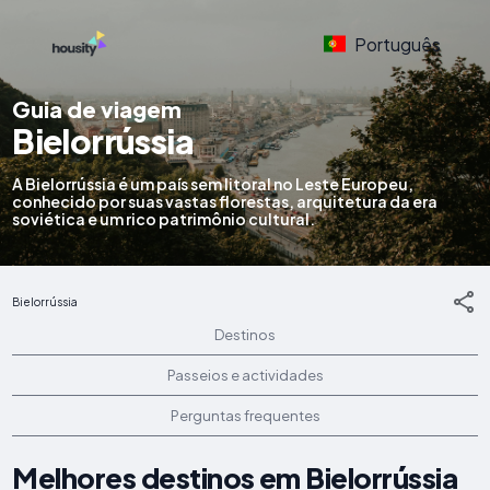
Português
Guia de viagem
Bielorrússia
A Bielorrússia é um país sem litoral no Leste Europeu,
conhecido por suas vastas florestas, arquitetura da era
soviética e um rico patrimônio cultural.
Bielorrússia
Destinos
Passeios e actividades
Perguntas frequentes
Melhores destinos em Bielorrússia