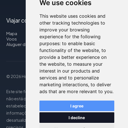
We use cookies
This website uses cookies and
Viajar connosco
other tracking technologies to
improve your browsing
Mapa
experience for the following
Voos
purposes:
to enable basic
Aluguer de automóveis
functionality of the website
,
to
provide a better experience on
the website
,
to measure your
interest in our products and
© 2026 Housity.net
services and to personalize
marketing interactions
,
to deliver
ads that are more relevant to you
.
Este site fornece informações apenas para referência e
não está de forma alguma associado aos
estabelecimentos de hospedagem mencionados. As
I agree
informações exibidas podem ser imprecisas ou
I decline
desatualizadas; consulte o site oficial para detalhes
precisos. As reservas são gerenciadas por nosso parceiro.