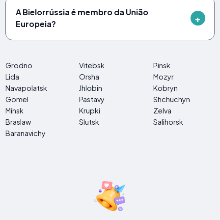
A Bielorrússia é membro da União
Europeia?
Grodno
Vitebsk
Pinsk
Lida
Orsha
Mozyr
Navapolatsk
Jhlobin
Kobryn
Gomel
Pastavy
Shchuchyn
Minsk
Krupki
Zelva
Braslaw
Slutsk
Salihorsk
Baranavichy