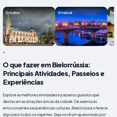
Grodno
Vitebsk
Pin
>
O que fazer em Bielorrússia:
Principais Atividades, Passeios e
Experiências
Explore as melhores atividades e passeios guiados que
destacam as atrações únicas da cidade. De aventuras
emocionantes a experiências culturais, Bielorrússia oferece
algo para todos os viajantes. Seja você um apaixonado por