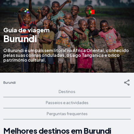
Português
Guia de viagem
Burundi
O Burundi é um país sem litoral na África Oriental, conhecido
pelas suas colinas onduladas, o Lago Tanganica e o rico
património cultural.
Burundi
Destinos
Passeios e actividades
Perguntas frequentes
Melhores destinos em Burundi