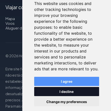
This website uses cookies and
Viajar connosco
other tracking technologies to
improve your browsing
Mapa
experience for the following
Voos
purposes:
to enable basic
Aluguer de automóveis
functionality of the website
,
to
provide a better experience on
the website
,
to measure your
interest in our products and
© 2026 Housity.net
services and to personalize
marketing interactions
,
to deliver
ads that are more relevant to you
.
Este site fornece informações apenas para referência e
não está de forma alguma associado aos
estabelecimentos de hospedagem mencionados. As
I agree
informações exibidas podem ser imprecisas ou
I decline
desatualizadas; consulte o site oficial para detalhes
precisos. As reservas são gerenciadas por nosso parceiro.
Change my preferences
Para mais detalhes, consulte a seção Notas Legais