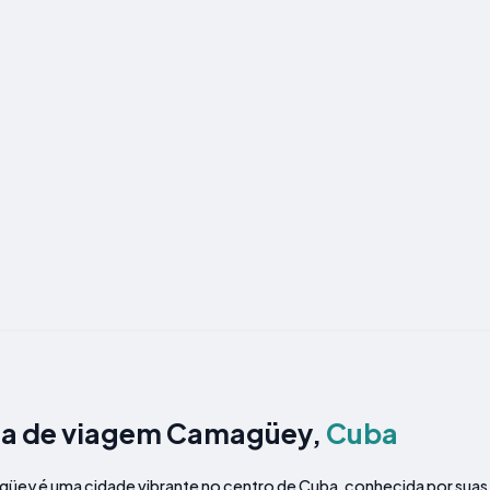
ia de viagem Camagüey,
Cuba
ey é uma cidade vibrante no centro de Cuba, conhecida por suas rua