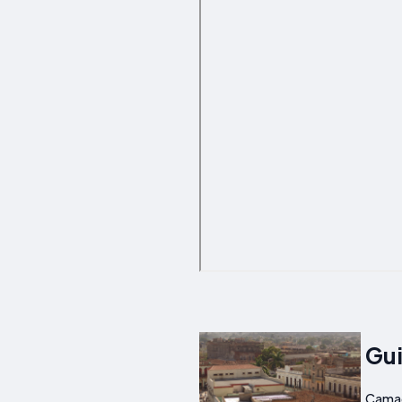
Gu
Camagü