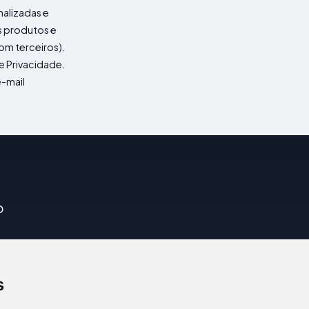
nalizadas e
 produtos e
om terceiros).
e Privacidade.
e-mail
o
veis
s