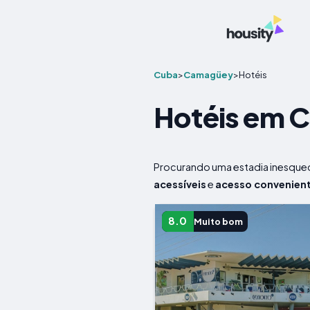
Cuba
>
Camagüey
>
Hotéis
Hotéis em 
Procurando uma estadia inesque
acessíveis
e
acesso convenien
8.0
Muito bom