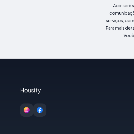
Ao inserir
comunicaçõ
serviços, bem
Para mais det
Você 
Housity