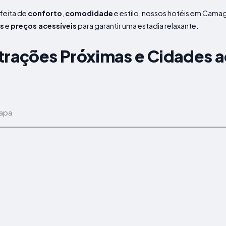
feita de
conforto
,
comodidade
e estilo, nossos hotéis em Cam
s
e
preços acessíveis
para garantir uma estadia relaxante.
trações Próximas e Cidades 
mapa