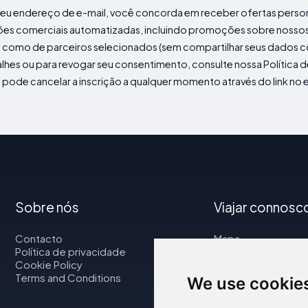
 seu endereço de e-mail, você concorda em receber ofertas perso
es comerciais automatizadas, incluindo promoções sobre nossos
 como de parceiros selecionados (sem compartilhar seus dados c
alhes ou para revogar seu consentimento, consulte nossa Política d
pode cancelar a inscrição a qualquer momento através do link no 
Sobre nós
Viajar connosc
Contacto
Mapa
Política de privacidade
Voos
Cookie Policy
Aluguer de automó
Terms and Conditions
We use cookie