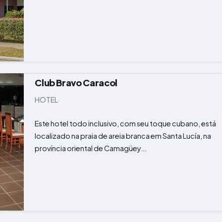
Club Bravo Caracol
HOTEL
Este hotel todo inclusivo, com seu toque cubano, está
localizado na praia de areia branca em Santa Lucía, na
província oriental de Camagüey...