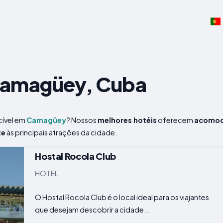
Camagüey, Cuba
cível em
Camagüey
? Nossos
melhores hotéis
oferecem
acomod
te
às principais atrações da cidade.
Hostal Rocola Club
HOTEL
O Hostal Rocola Club é o local ideal para os viajantes
que desejam descobrir a cidade...