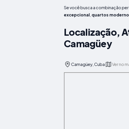
Se você busca a combinação per
excepcional
,
quartos moderno
Localização, A
Camagüey
Camagüey, Cuba
Ver no 