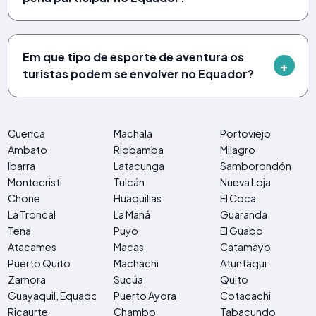
Em que tipo de esporte de aventura os
turistas podem se envolver no Equador?
Cuenca
Machala
Portoviejo
Ambato
Riobamba
Milagro
Ibarra
Latacunga
Samborondón
Montecristi
Tulcán
Nueva Loja
Chone
Huaquillas
El Coca
La Troncal
La Maná
Guaranda
Tena
Puyo
El Guabo
Atacames
Macas
Catamayo
Puerto Quito
Machachi
Atuntaqui
Zamora
Sucúa
Quito
Guayaquil, Equador
Puerto Ayora
Cotacachi
Ricaurte
Chambo
Tabacundo