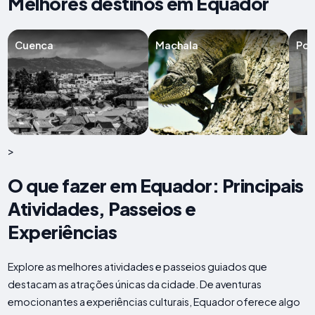
Melhores destinos em Equador
Cuenca
Machala
Por
>
O que fazer em Equador: Principais
Atividades, Passeios e
Experiências
Explore as melhores atividades e passeios guiados que
destacam as atrações únicas da cidade. De aventuras
emocionantes a experiências culturais, Equador oferece algo