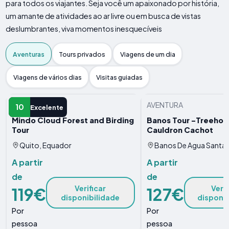
para todos os viajantes. Seja você um apaixonado por história,
um amante de atividades ao ar livre ou em busca de vistas
deslumbrantes, viva momentos inesquecíveis
Aventuras
Tours privados
Viagens de um dia
Viagens de vários dias
Visitas guiadas
AVENTURA
AVENTURA
10
Excelente
Mindo Cloud Forest and Birding
Banos Tour -Treehous
Tour
Cauldron Cachot
Quito, Equador
Banos De Agua Santa,
A partir
A partir
de
de
Verificar
Verif
119€
127€
disponibilidade
disponib
Por
Por
pessoa
pessoa