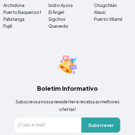
Archidona
Isidro Ayora
Chugchilán
Puerto Baquerizo Moreno
El Ángel
Alausí
Pallatanga
Sigchos
Puerto Villamil
Pujilí
Quevedo
Boletim Informativo
Subscreva a nossa newsletter e receba as melhores
ofertas!
Subscrever