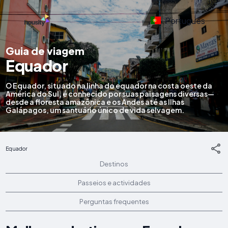
Português
Guia de viagem
Equador
O Equador, situado na linha do equador na costa oeste da
América do Sul, é conhecido por suas paisagens diversas—
desde a floresta amazônica e os Andes até as Ilhas
Galápagos, um santuário único de vida selvagem.
Equador
Destinos
Passeios e actividades
Perguntas frequentes