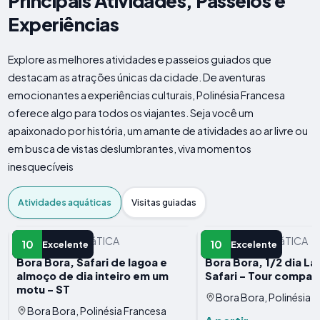
Principais Atividades, Passeios e
Experiências
Explore as melhores atividades e passeios guiados que
destacam as atrações únicas da cidade. De aventuras
emocionantes a experiências culturais, Polinésia Francesa
oferece algo para todos os viajantes. Seja você um
apaixonado por história, um amante de atividades ao ar livre ou
em busca de vistas deslumbrantes, viva momentos
inesquecíveis
Atividades aquáticas
Visitas guiadas
ATIVIDADE AQUáTICA
ATIVIDADE AQUáTICA
10
10
Excelente
Excelente
Bora Bora, Safari de lagoa e
Bora Bora, 1/2 dia L
almoço de dia inteiro em um
Safari - Tour compar
motu - ST
Bora Bora, Polinésia 
Bora Bora, Polinésia Francesa