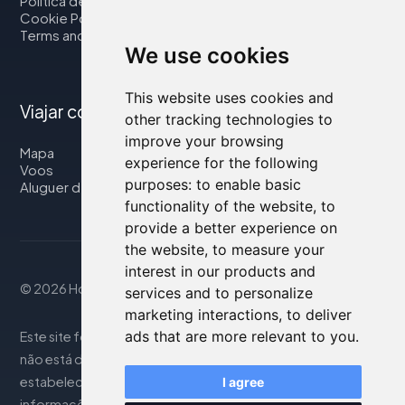
Política de privacidade
Cookie Policy
Terms and Conditions
We use cookies
This website uses cookies and
Viajar connosco
other tracking technologies to
improve your browsing
Mapa
experience for the following
Voos
purposes:
to enable basic
Aluguer de automóveis
functionality of the website
,
to
provide a better experience on
the website
,
to measure your
interest in our products and
© 2026 Housity.net
services and to personalize
marketing interactions
,
to deliver
ads that are more relevant to you
.
Este site fornece informações apenas para referência e
não está de forma alguma associado aos
estabelecimentos de hospedagem mencionados. As
I agree
informações exibidas podem ser imprecisas ou