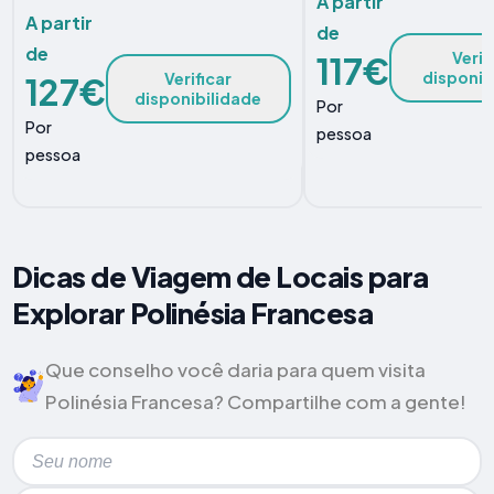
A partir
A partir
de
de
Verif
117€
disponib
Verificar
127€
disponibilidade
Por
Por
pessoa
pessoa
Dicas de Viagem de Locais para
Explorar Polinésia Francesa
Que conselho você daria para quem visita
Polinésia Francesa? Compartilhe com a gente!