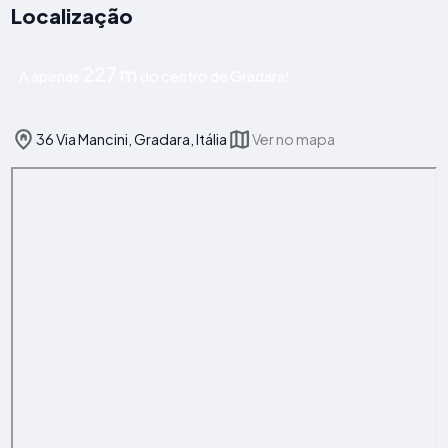
Localização
227 m
A apenas
do centro de Gradara!
36 Via Mancini, Gradara, Itália
Ver no mapa