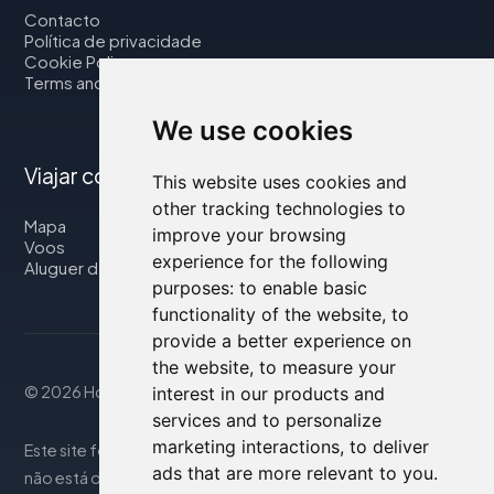
Contacto
Política de privacidade
Cookie Policy
Terms and Conditions
We use cookies
Viajar connosco
This website uses cookies and
other tracking technologies to
Mapa
improve your browsing
Voos
experience for the following
Aluguer de automóveis
purposes:
to enable basic
functionality of the website
,
to
provide a better experience on
the website
,
to measure your
© 2026 Housity.net
interest in our products and
services and to personalize
marketing interactions
,
to deliver
Este site fornece informações apenas para referência e
ads that are more relevant to you
.
não está de forma alguma associado aos