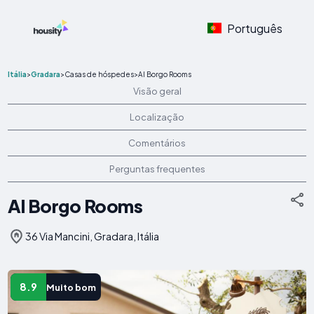
Português
Itália
>
Gradara
>
Casas de hóspedes
>
Al Borgo Rooms
Visão geral
Localização
Comentários
Perguntas frequentes
Al Borgo Rooms
36 Via Mancini, Gradara, Itália
8.9
Muito bom