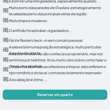
É bom ter uma mini geladeira, especialmente quando . . .
Muito perto das paredes de Gradara, estrategicamente
localizadas perto das principais vistas da região.
Muito limpo e moderno.
O anfitrião foi adorável, organizado e . . .
Fácil e flexível check -in sem contato pessoal.
A sala está em uma posição estratégica, muito perto das
paredes da cidade.
Área confortável, eu não conhecia o proprietário, mas nos
sentimos por telefone, ficou muito claro sobre como fazer o
check -in e os vários . . .
Os quartos são muito acolhedores e limpos, eles refletem o
tipo romântico do local, com estacionamento reservado.
A localização é ótima . . .
Reservar um quarto