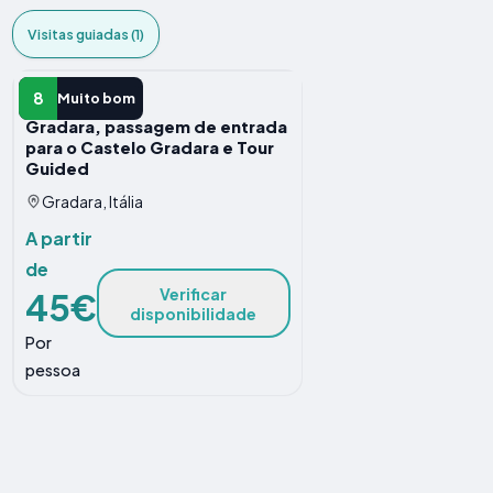
Visitas guiadas (1)
VISITA GUIADA
8
Muito bom
Gradara, passagem de entrada
para o Castelo Gradara e Tour
Guided
Gradara, Itália
A partir
de
Verificar
45€
disponibilidade
Por
pessoa