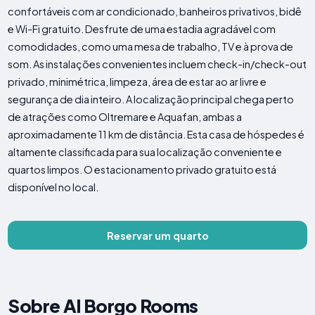
confortáveis ​​com ar condicionado, banheiros privativos, bidê
e Wi-Fi gratuito. Desfrute de uma estadia agradável com
comodidades, como uma mesa de trabalho, TV e à prova de
som. As instalações convenientes incluem check-in/check-out
privado, minimétrica, limpeza, área de estar ao ar livre e
segurança de dia inteiro. A localização principal chega perto
de atrações como Oltremare e Aquafan, ambas a
aproximadamente 11 km de distância. Esta casa de hóspedes é
altamente classificada para sua localização conveniente e
quartos limpos. O estacionamento privado gratuito está
disponível no local.
Reservar um quarto
Sobre Al Borgo Rooms