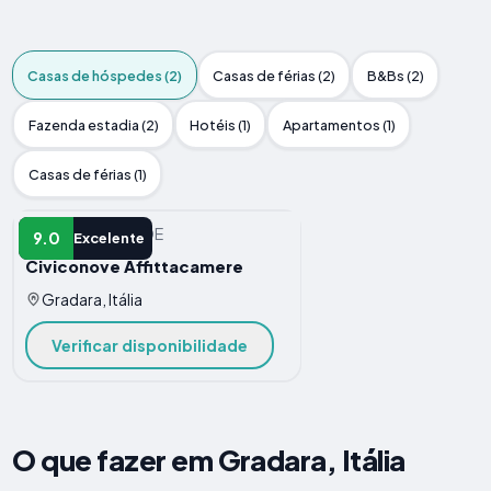
Casas de hóspedes (2)
Casas de férias (2)
B&Bs (2)
Fazenda estadia (2)
Hotéis (1)
Apartamentos (1)
Casas de férias (1)
CASA DE HóSPEDE
9.0
Excelente
Civiconove Affittacamere
Gradara, Itália
Verificar disponibilidade
O que fazer em Gradara, Itália