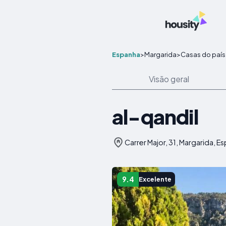
Espanha
>
Margarida
>
Casas do país
Visão geral
al-qandil
Carrer Major, 31, Margarida, E
9.4
Excelente