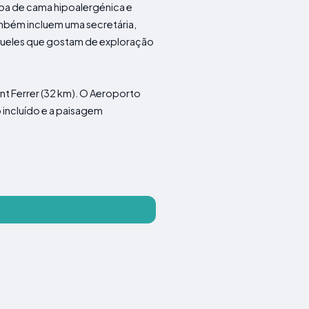
upa de cama hipoalergénica e
mbém incluem uma secretária,
 aqueles que gostam de exploração
ent Ferrer (32 km). O Aeroporto
 incluído e a paisagem