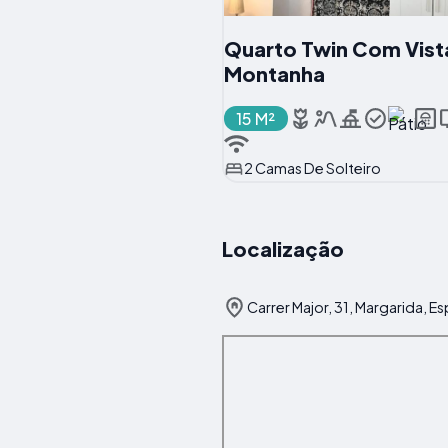
Quarto Twin Com Vist
Montanha
15 M²
2 Camas De Solteiro
Localização
Carrer Major, 31, Margarida, E