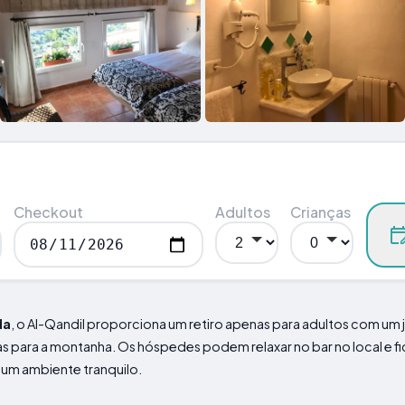
Checkout
Adultos
Crianças
da
, o Al-Qandil proporciona um retiro apenas para adultos com um 
as para a montanha. Os hóspedes podem relaxar no bar no local e 
 um ambiente tranquilo.