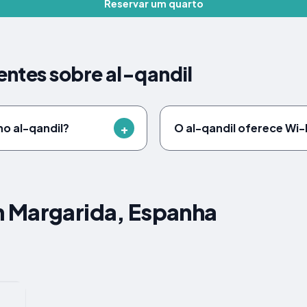
Reservar um quarto
ntes sobre al-qandil
no al-qandil?
O al-qandil oferece Wi-
 Margarida, Espanha