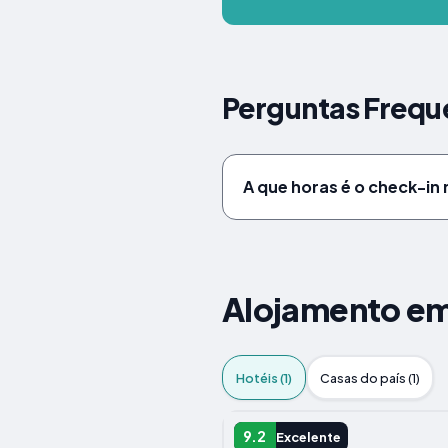
Perguntas Freque
A que horas é o check-in 
Alojamento em
Hotéis (1)
Casas do país (1)
HOTEL
9.2
Excelente