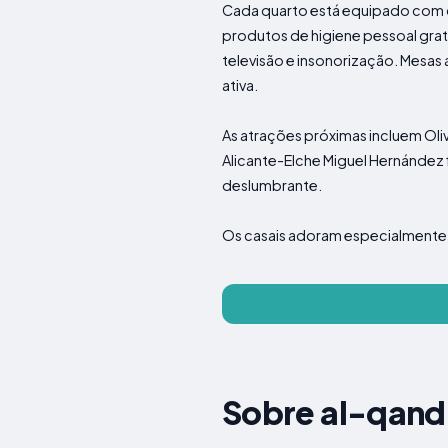
Cada quarto está equipado com c
produtos de higiene pessoal gra
televisão e insonorização. Mesas
ativa.
As atrações próximas incluem Oliv
Alicante-Elche Miguel Hernández
deslumbrante.
Os casais adoram especialmente 
Sobre al-qandi