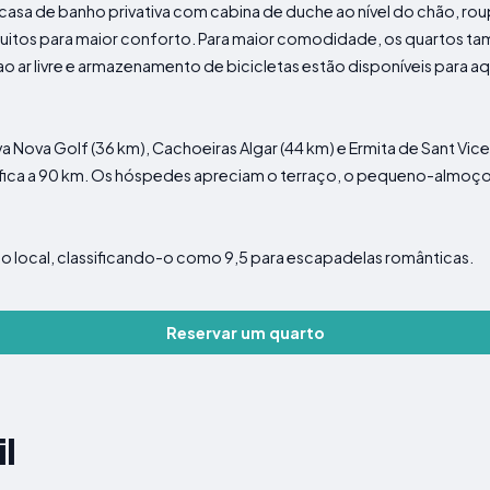
asa de banho privativa com cabina de duche ao nível do chão, ro
tuitos para maior conforto. Para maior comodidade, os quartos ta
 ao ar livre e armazenamento de bicicletas estão disponíveis para
a Nova Golf (36 km), Cachoeiras Algar (44 km) e Ermita de Sant Vic
 fica a 90 km. Os hóspedes apreciam o terraço, o pequeno-almoço
o local, classificando-o como 9,5 para escapadelas românticas.
Reservar um quarto
l