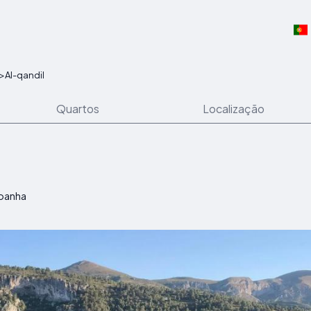
>
Al-qandil
Quartos
Localização
spanha