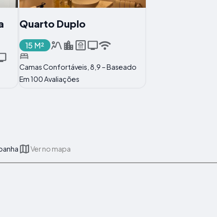
a
Quarto Duplo
15 M²
Camas Confortáveis, 8,9 – Baseado
Em 100 Avaliações
spanha
Ver no mapa