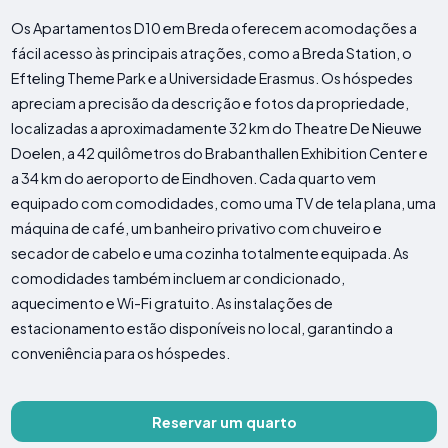
Os Apartamentos D10 em Breda oferecem acomodações a
fácil acesso às principais atrações, como a Breda Station, o
Efteling Theme Park e a Universidade Erasmus. Os hóspedes
apreciam a precisão da descrição e fotos da propriedade,
localizadas a aproximadamente 32 km do Theatre De Nieuwe
Doelen, a 42 quilômetros do Brabanthallen Exhibition Center e
a 34 km do aeroporto de Eindhoven. Cada quarto vem
equipado com comodidades, como uma TV de tela plana, uma
máquina de café, um banheiro privativo com chuveiro e
secador de cabelo e uma cozinha totalmente equipada. As
comodidades também incluem ar condicionado,
aquecimento e Wi-Fi gratuito. As instalações de
estacionamento estão disponíveis no local, garantindo a
conveniência para os hóspedes.
Reservar um quarto