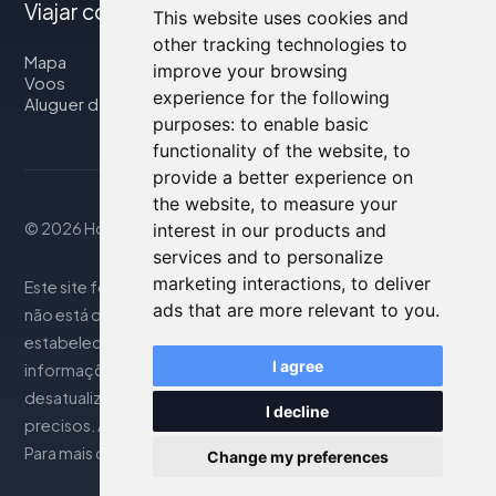
Viajar connosco
This website uses cookies and
other tracking technologies to
Mapa
improve your browsing
Voos
experience for the following
Aluguer de automóveis
purposes:
to enable basic
functionality of the website
,
to
provide a better experience on
the website
,
to measure your
© 2026 Housity.net
interest in our products and
services and to personalize
marketing interactions
,
to deliver
Este site fornece informações apenas para referência e
ads that are more relevant to you
.
não está de forma alguma associado aos
estabelecimentos de hospedagem mencionados. As
I agree
informações exibidas podem ser imprecisas ou
desatualizadas; consulte o site oficial para detalhes
I decline
precisos. As reservas são gerenciadas por nosso parceiro.
Para mais detalhes, consulte a seção Notas Legais
Change my preferences