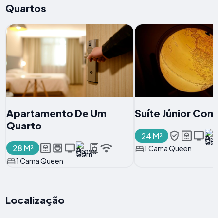
Quartos
Apartamento De Um
Suíte Júnior Com
Quarto
24 M²
28 M²
1 Cama Queen
1 Cama Queen
Localização