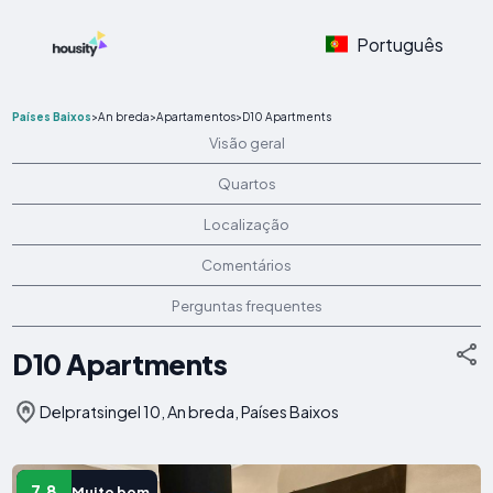
Português
Países Baixos
>
An breda
>
Apartamentos
>
D10 Apartments
Visão geral
Quartos
Localização
Comentários
Perguntas frequentes
D10 Apartments
Delpratsingel 10, An breda, Países Baixos
7.8
Muito bom