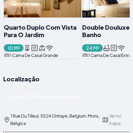
Quarto Duplo Com Vista
Double Douluxe
Para O Jardim
Banho
10 M²
24 M²
1 Cama De Casal Grande
1 Cama De Casal Extra
Localização
1.3 km
A apenas
do centro de Mons!
1 Rue Du Tilleul, 5524 Onhaye, Belgium, Mons,
Ver no
Bélgica
mapa