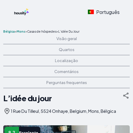
Português
Bélgica
>
Mons
>
Casas de hóspedes
>
L’idée Du Jour
Visão geral
Quartos
Localização
Comentários
Perguntas frequentes
L’idée du jour
1 Rue Du Tilleul, 5524 Onhaye, Belgium, Mons, Bélgica
9.2
Excelente