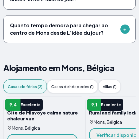
Quanto tempo demora para chegar ao
centro de Mons desde L’idée du jour?
Alojamento em Mons, Bélgica
Casas de férias (2)
Casas de hóspedes (1)
Villas (1)
CASA DE FéRIAS
CASA DE FéRIAS
9.4
9.1
Excelente
Excelente
Gite de Miavoye calme nature
Rural and family lodg
chaleur vue
Mons, Bélgica
Mons, Bélgica
Verificar disponibi