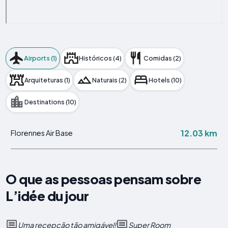
Airports (1)
Históricos (4)
Comidas (2)
Arquiteturas (1)
Naturais (2)
Hotels (10)
Destinations (10)
12.03 km
Florennes Air Base
O que as pessoas pensam sobre
L’idée du jour
Uma recepção tão amigável!
Super Room