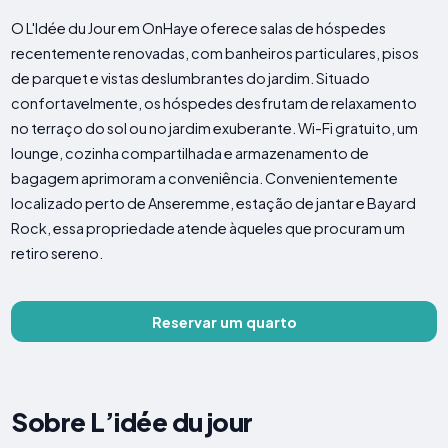
O L'Idée du Jour em OnHaye oferece salas de hóspedes
recentemente renovadas, com banheiros particulares, pisos
de parquet e vistas deslumbrantes do jardim. Situado
confortavelmente, os hóspedes desfrutam de relaxamento
no terraço do sol ou no jardim exuberante. Wi-Fi gratuito, um
lounge, cozinha compartilhada e armazenamento de
bagagem aprimoram a conveniência. Convenientemente
localizado perto de Anseremme, estação de jantar e Bayard
Rock, essa propriedade atende àqueles que procuram um
retiro sereno.
Reservar um quarto
Sobre L’idée du jour