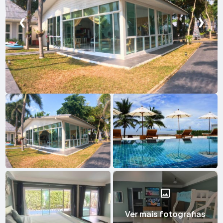
❮
❯
Ver mais fotografias