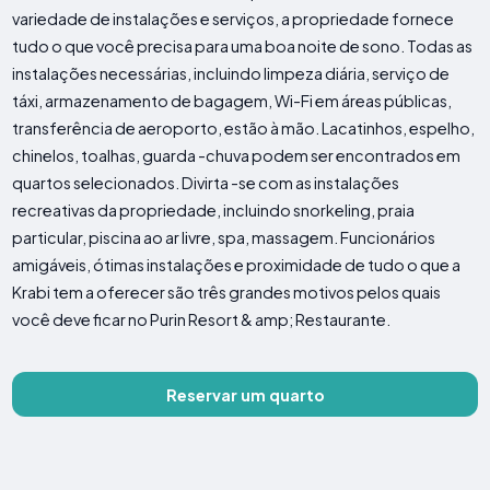
variedade de instalações e serviços, a propriedade fornece
tudo o que você precisa para uma boa noite de sono. Todas as
instalações necessárias, incluindo limpeza diária, serviço de
táxi, armazenamento de bagagem, Wi-Fi em áreas públicas,
transferência de aeroporto, estão à mão. Lacatinhos, espelho,
chinelos, toalhas, guarda -chuva podem ser encontrados em
quartos selecionados. Divirta -se com as instalações
recreativas da propriedade, incluindo snorkeling, praia
particular, piscina ao ar livre, spa, massagem. Funcionários
amigáveis, ótimas instalações e proximidade de tudo o que a
Krabi tem a oferecer são três grandes motivos pelos quais
você deve ficar no Purin Resort & amp; Restaurante.
Reservar um quarto