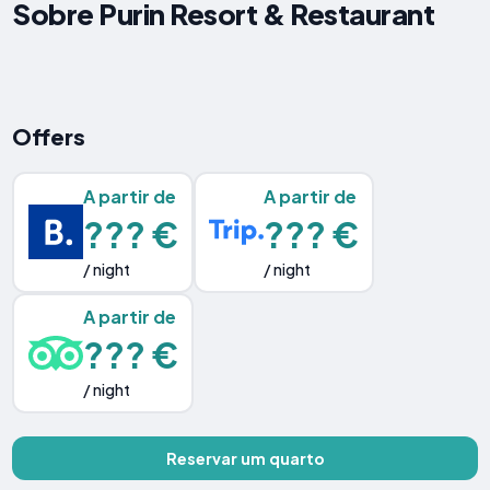
Sobre Purin Resort & Restaurant
Offers
A partir de
A partir de
??? €
??? €
/ night
/ night
A partir de
??? €
/ night
Reservar um quarto