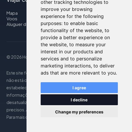
other tracking technologies to
improve your browsing
Mapa
experience for the following
Voos
purposes:
to enable basic
Aluguer de automóveis
functionality of the website
,
to
provide a better experience on
the website
,
to measure your
interest in our products and
© 2026 Housity.net
services and to personalize
marketing interactions
,
to deliver
ads that are more relevant to you
.
Este site fornece informações apenas para referência e
não está de forma alguma associado aos
estabelecimentos de hospedagem mencionados. As
I agree
informações exibidas podem ser imprecisas ou
I decline
desatualizadas; consulte o site oficial para detalhes
precisos. As reservas são gerenciadas por nosso parceiro.
Change my preferences
Para mais detalhes, consulte a seção Notas Legais