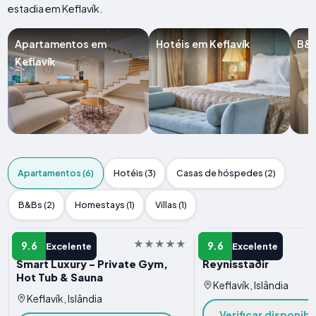
estadia em Keflavík.
Apartamentos em
Hotéis em Keflavík
B&B
Keflavík
Apartamentos (6)
Hotéis (3)
Casas de hóspedes (2)
B&Bs (2)
Homestays (1)
Villas (1)
APARTAMENTO
APARTAMENTO
9.6
9.6
Excelente
Excelente
Smart Luxury - Private Gym,
Reynisstaðir
Hot Tub & Sauna
Keflavík, Islândia
Keflavík, Islândia
Verificar disponibi