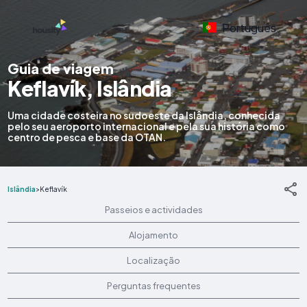
Português
Guia de viagem
Keflavík, Islândia
Uma cidade costeira no sudoeste da Islândia, conhecida
pelo seu aeroporto internacional e pela sua história como
centro de pesca e base da OTAN.
Islândia
>
Keflavík
Passeios e actividades
Alojamento
Localização
Perguntas frequentes