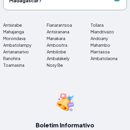
Madagascar?
Antsirabe
Fianarantsoa
Toliara
Mahajanga
Antsiranana
Miandrivazo
Morondava
Manakara
Andoany
Ambatolampy
Ambositra
Mahambo
Antananarivo
Ambilobe
Mantasoa
Ranohira
Ambalakely
Ambatolaona
Toamasina
Nosy Be
Boletim Informativo