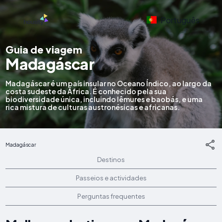
Português
Guia de viagem
Madagáscar
Madagáscar é um país insular no Oceano Índico, ao largo da
costa sudeste da África. É conhecido pela sua
biodiversidade única, incluindo lêmures e baobás, e uma
rica mistura de culturas austronésicas e africanas.
Madagáscar
Destinos
Passeios e actividades
Perguntas frequentes