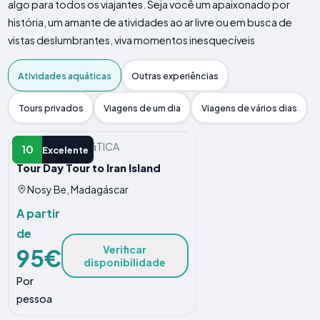
algo para todos os viajantes. Seja você um apaixonado por
história, um amante de atividades ao ar livre ou em busca de
vistas deslumbrantes, viva momentos inesquecíveis
Atividades aquáticas
Outras experiências
Tours privados
Viagens de um dia
Viagens de vários dias
ATIVIDADE AQUáTICA
10
Excelente
Tour Day Tour to Iran Island
Nosy Be, Madagáscar
A partir
de
Verificar
95€
disponibilidade
Por
pessoa