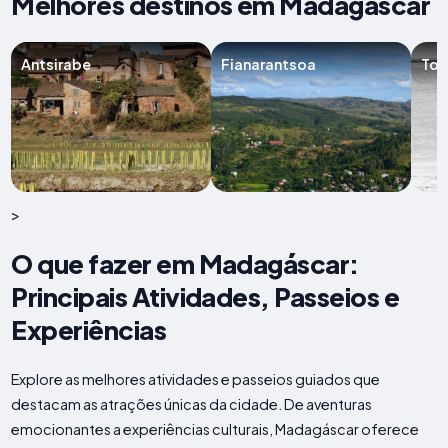
Melhores destinos em Madagáscar
Antsirabe
Fianarantsoa
Tol
>
O que fazer em Madagáscar:
Principais Atividades, Passeios e
Experiências
Explore as melhores atividades e passeios guiados que
destacam as atrações únicas da cidade. De aventuras
emocionantes a experiências culturais, Madagáscar oferece