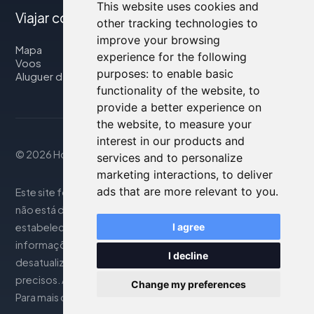
This website uses cookies and
Viajar connosco
other tracking technologies to
improve your browsing
Mapa
experience for the following
Voos
purposes:
to enable basic
Aluguer de automóveis
functionality of the website
,
to
provide a better experience on
the website
,
to measure your
interest in our products and
© 2026 Housity.net
services and to personalize
marketing interactions
,
to deliver
ads that are more relevant to you
.
Este site fornece informações apenas para referência e
não está de forma alguma associado aos
estabelecimentos de hospedagem mencionados. As
I agree
informações exibidas podem ser imprecisas ou
I decline
desatualizadas; consulte o site oficial para detalhes
precisos. As reservas são gerenciadas por nosso parceiro.
Change my preferences
Para mais detalhes, consulte a seção Notas Legais