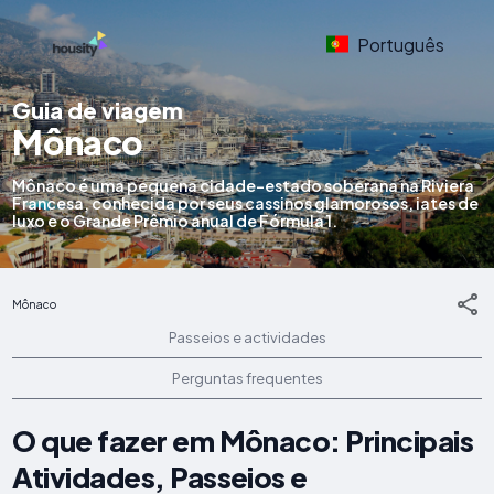
Português
Guia de viagem
Mônaco
Mônaco é uma pequena cidade-estado soberana na Riviera
Francesa, conhecida por seus cassinos glamorosos, iates de
luxo e o Grande Prêmio anual de Fórmula 1.
Mônaco
Passeios e actividades
Perguntas frequentes
O que fazer em Mônaco: Principais
Atividades, Passeios e