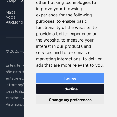
Viajar connosco
other tracking technologies to
improve your browsing
Mapa
experience for the following
Voos
purposes:
to enable basic
Aluguer de automóveis
functionality of the website
,
to
provide a better experience on
the website
,
to measure your
interest in our products and
© 2026 Housity.net
services and to personalize
marketing interactions
,
to deliver
ads that are more relevant to you
.
Este site fornece informações apenas para referência e
não está de forma alguma associado aos
estabelecimentos de hospedagem mencionados. As
I agree
informações exibidas podem ser imprecisas ou
I decline
desatualizadas; consulte o site oficial para detalhes
precisos. As reservas são gerenciadas por nosso parceiro.
Change my preferences
Para mais detalhes, consulte a seção Notas Legais