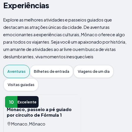
Experiências
Explore as melhores atividades e passeios guiados que
destacam as atrações únicas da cidade. De aventuras
emocionantes a experiências culturais, Mônaco oferece algo
para todos os viajantes. Seja você um apaixonado por história,
um amante de atividades ao ar livre ou em busca de vistas
deslumbrantes, viva momentos inesquecíveis
Aventuras
Bilhetes de entrada
Viagens de um dia
Visitas guiadas
AVENTURA
10
Excelente
Mônaco, passeio a pé guiado
por circuito de Fórmula 1
Monaco, Mônaco