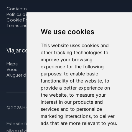
Contacto
Política de privacidade
Cookie Policy
Terms and Conditions
We use cookies
This website uses cookies and
Viajar connosco
other tracking technologies to
improve your browsing
Mapa
experience for the following
Voos
purposes:
to enable basic
Aluguer de automóveis
functionality of the website
,
to
provide a better experience on
the website
,
to measure your
interest in our products and
© 2026 Housity.net
services and to personalize
marketing interactions
,
to deliver
ads that are more relevant to you
.
Este site fornece informações apenas para referência e
não está de forma alguma associado aos