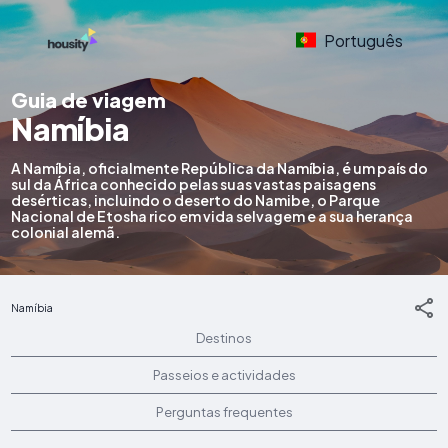
Português
Guia de viagem
Namíbia
A Namíbia, oficialmente República da Namíbia, é um país do
sul da África conhecido pelas suas vastas paisagens
desérticas, incluindo o deserto do Namibe, o Parque
Nacional de Etosha rico em vida selvagem e a sua herança
colonial alemã.
Namíbia
Destinos
Passeios e actividades
Perguntas frequentes