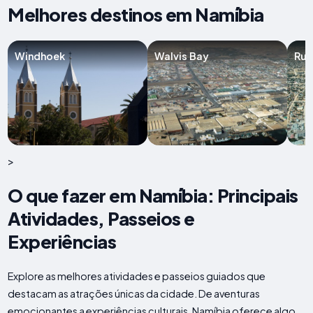
Melhores destinos em Namíbia
Windhoek
Walvis Bay
Ru
>
O que fazer em Namíbia: Principais
Atividades, Passeios e
Experiências
Explore as melhores atividades e passeios guiados que
destacam as atrações únicas da cidade. De aventuras
emocionantes a experiências culturais, Namíbia oferece algo