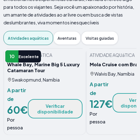
para todos os viajantes. Seja você um apaixonado por história,
um amante de atividades ao ar livre ou em busca de vistas
deslumbrantes, viva momentos inesquecíveis
Atividades aquáticas
Aventuras
Visitas guiadas
ATIVIDADE AQUáTICA
ATIVIDADE AQUáTICA
10
Excelente
Whale Bay, Marine Big 5 Luxury
Mola Cruise com Braa
Catamaran Tour
Walvis Bay, Namíbia
Swakopmund, Namíbia
A partir
A partir
de
de
Verif
127€
disponib
Verificar
60€
disponibilidade
Por
Por
pessoa
pessoa