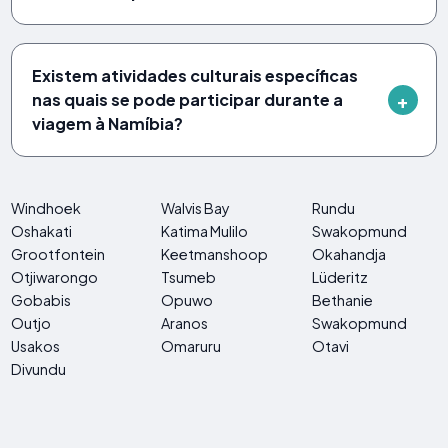
Existem atividades culturais específicas
nas quais se pode participar durante a
viagem à Namíbia?
Windhoek
Walvis Bay
Rundu
Oshakati
Katima Mulilo
Swakopmund
Grootfontein
Keetmanshoop
Okahandja
Otjiwarongo
Tsumeb
Lüderitz
Gobabis
Opuwo
Bethanie
Outjo
Aranos
Swakopmund
Usakos
Omaruru
Otavi
Divundu