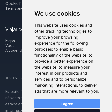
Cookie Policy
Terms and Conditions
We use cookies
This website uses cookies and
Viajar connosco
other tracking technologies to
improve your browsing
Mapa
experience for the following
Voos
purposes:
to enable basic
Aluguer de automóveis
functionality of the website
,
to
provide a better experience on
the website
,
to measure your
interest in our products and
© 2026 Housity.net
services and to personalize
marketing interactions
,
to deliver
ads that are more relevant to you
.
Este site fornece informações apenas para referência e
não está de forma alguma associado aos
estabelecimentos de hospedagem mencionados. As
I agree
informações exibidas podem ser imprecisas ou