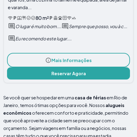
e varanda...
80 m²
O lugar é muito bom....
Sempre que posso, vou à c...
Eu recomendo este lugar....
Mais Informações
Reservar Agora
Se você quer se hospedar em uma
casa de férias
em Rio de
Janeiro, temos ótimas opções para você. Nossos
alugueis
econômicos
oferecem conforto e praticidade, permitindo
que você aproveite a cidade sem se preocupar com o
orçamento. Sejam viagens em família ou a negócios, nossas
casas têm tudo o que você precisa para uma estadia