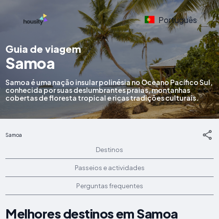
Português
Guia de viagem
Samoa
Samoa é uma nação insular polinésia no Oceano Pacífico Sul,
conhecida por suas deslumbrantes praias, montanhas
cobertas de floresta tropical e ricas tradições culturais.
Samoa
Destinos
Passeios e actividades
Perguntas frequentes
Melhores destinos em Samoa