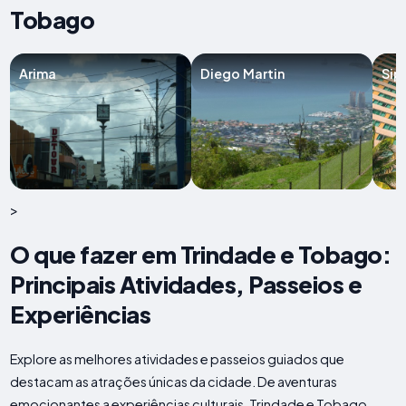
Tobago
Arima
Diego Martin
Sip
>
O que fazer em Trindade e Tobago:
Principais Atividades, Passeios e
Experiências
Explore as melhores atividades e passeios guiados que
destacam as atrações únicas da cidade. De aventuras
emocionantes a experiências culturais, Trindade e Tobago