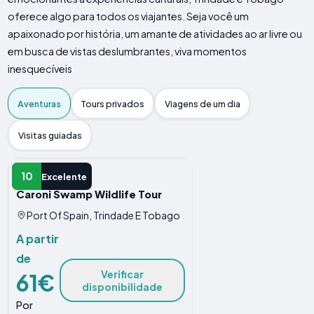
oferece algo para todos os viajantes. Seja você um
apaixonado por história, um amante de atividades ao ar livre ou
em busca de vistas deslumbrantes, viva momentos
inesquecíveis
Aventuras
Tours privados
Viagens de um dia
Visitas guiadas
AVENTURA
10
Excelente
Caroni Swamp Wildlife Tour
Port Of Spain, Trindade E Tobago
A partir
de
Verificar
61€
disponibilidade
Por