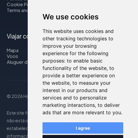
Cookie Policy
Terms and Conditions
We use cookies
This website uses cookies and
Viajar connosco
other tracking technologies to
improve your browsing
Mapa
experience for the following
Voos
purposes:
to enable basic
Aluguer de automóveis
functionality of the website
,
to
provide a better experience on
the website
,
to measure your
interest in our products and
© 2026 Housity.net
services and to personalize
marketing interactions
,
to deliver
ads that are more relevant to you
.
Este site fornece informações apenas para referência e
não está de forma alguma associado aos
estabelecimentos de hospedagem mencionados. As
I agree
informações exibidas podem ser imprecisas ou