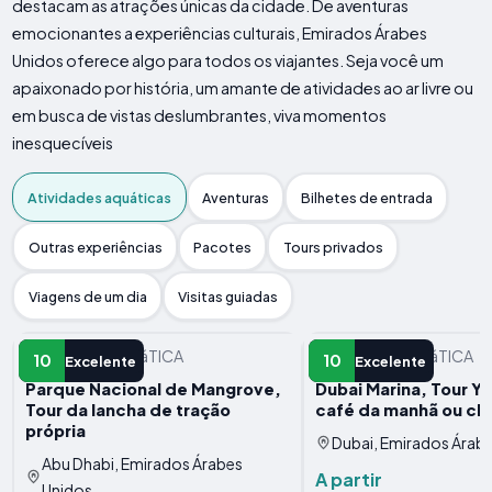
destacam as atrações únicas da cidade. De aventuras
emocionantes a experiências culturais, Emirados Árabes
Unidos oferece algo para todos os viajantes. Seja você um
apaixonado por história, um amante de atividades ao ar livre ou
em busca de vistas deslumbrantes, viva momentos
inesquecíveis
Atividades aquáticas
Aventuras
Bilhetes de entrada
Outras experiências
Pacotes
Tours privados
Viagens de um dia
Visitas guiadas
ATIVIDADE AQUáTICA
ATIVIDADE AQUáTICA
10
10
Excelente
Excelente
Parque Nacional de Mangrove,
Dubai Marina, Tour Y
Tour da lancha de tração
café da manhã ou ch
própria
Dubai, Emirados Árab
Abu Dhabi, Emirados Árabes
A partir
Unidos