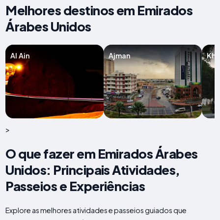
Melhores destinos em Emirados
Árabes Unidos
Al Ain
Ajman
Kho
>
O que fazer em Emirados Árabes
Unidos: Principais Atividades,
Passeios e Experiências
Explore as melhores atividades e passeios guiados que