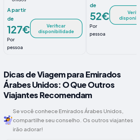
de
A partir
Verif
52€
disponib
de
Verificar
127€
Por
disponibilidade
pessoa
Por
pessoa
Dicas de Viagem para Emirados
Árabes Unidos: O Que Outros
Viajantes Recomendam
Se você conhece Emirados Árabes Unidos,
compartilhe seu conselho. Os outros viajantes
irão adorar!