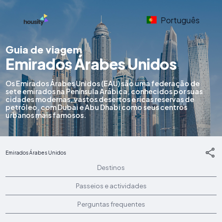
Português
Guia de viagem
Emirados Árabes Unidos
Os Emirados Árabes Unidos (EAU) são uma federação de
sete emirados na Península Arábica, conhecidos por suas
cidades modernas, vastos desertos e ricas reservas de
petróleo, com Dubai e Abu Dhabi como seus centros
urbanos mais famosos.
Emirados Árabes Unidos
Destinos
Passeios e actividades
Perguntas frequentes