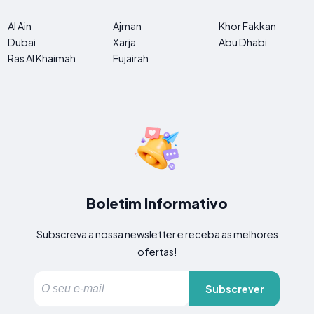
Al Ain
Ajman
Khor Fakkan
Dubai
Xarja
Abu Dhabi
Ras Al Khaimah
Fujairah
Boletim Informativo
Subscreva a nossa newsletter e receba as melhores
ofertas!
Subscrever