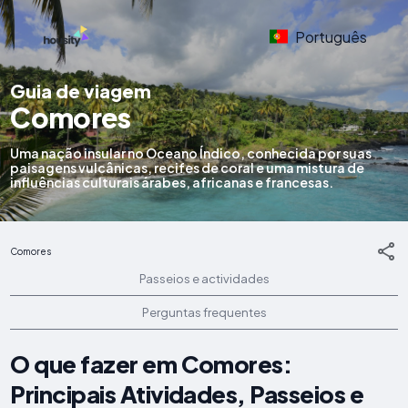
Português
Guia de viagem
Comores
Uma nação insular no Oceano Índico, conhecida por suas
paisagens vulcânicas, recifes de coral e uma mistura de
influências culturais árabes, africanas e francesas.
Comores
Passeios e actividades
Perguntas frequentes
O que fazer em Comores:
Principais Atividades, Passeios e