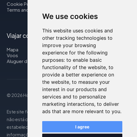
Cookie Policy
Terms and Conditions
We use cookies
This website uses cookies and
Viajar connosco
other tracking technologies to
improve your browsing
Mapa
experience for the following
Voos
purposes:
to enable basic
Aluguer de automóveis
functionality of the website
,
to
provide a better experience on
the website
,
to measure your
interest in our products and
© 2026 Housity.net
services and to personalize
marketing interactions
,
to deliver
ads that are more relevant to you
.
Este site fornece informações apenas para referência e
não está de forma alguma associado aos
estabelecimentos de hospedagem mencionados. As
I agree
informações exibidas podem ser imprecisas ou