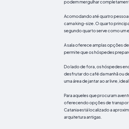
podem mergulhar completamente
Acomodando até quatro pessoas,
cama king-size. O quarto princi
segundo quarto serve como um es
A sala oferece amplas opções de 
permite que os hóspedes prepare
Do lado de fora, os hóspedes enc
desfrutar do café da manhã ou de
uma área de jantar ao ar livre, id
Para aqueles que procuram aventur
oferecendo opções de transporte 
Catania está localizado a aprox
arquitetura antigas.