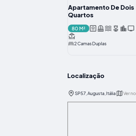
Apartamento De Dois
Quartos
80 M²
2 Camas Duplas
Localização
SP57, Augusta, Itália
Ver n