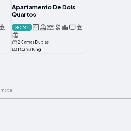
Apartamento De Dois
Quartos
80 M²
2 Camas Duplas
1 Cama King
o mapa