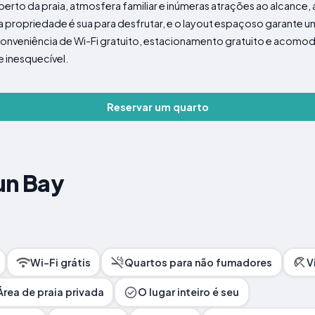
perto da praia, atmosfera familiar e inúmeras atrações ao alcance, 
a propriedade é sua para desfrutar, e o layout espaçoso garante u
conveniência de Wi-Fi gratuito, estacionamento gratuito e acomo
 inesquecível.
Reservar um quarto
un Bay
Wi-Fi grátis
Quartos para não fumadores
V
Área de praia privada
O lugar inteiro é seu