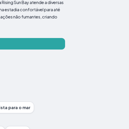
a Rising Sun Bay atende a diversas
ma estadia confortável para até
dações não fumantes, criando
ista para o mar