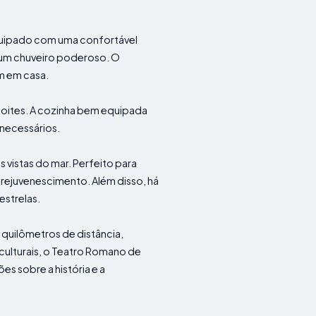
quipado com uma confortável
 um chuveiro poderoso. O
m em casa.
 noites. A cozinha bem equipada
necessários.
vistas do mar. Perfeito para
 rejuvenescimento. Além disso, há
estrelas.
 quilômetros de distância,
culturais, o Teatro Romano de
s sobre a história e a