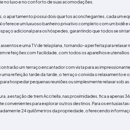
 no luxo e no conforto de suas acomodações.
 o apartamento possui dois quartos aconchegantes, cada um e
pal oferece um luxuoso banheiro privativo completo com um bidê e
paço adicional para os hóspedes, garantindo que todos se sinta
assentos e uma TV de tela plana, tornando-a perfeita para relaxar
m refeições com facilidade, com todos os aparelhos e utensílios 
ontrarão um terraço encantador com vista para as impressionantes 
 uma refeição tarde da tarde, o terraço convida o relaxamento e o
eal para hospedar pequenas reuniões ou simplesmente relaxar sob as 
a, a estação de trem Accitella, nas proximidades, fica a apenas 36
convenientes para explorar outros destinos. Para os entusiastas 
imadamente 24 quilômetros da propriedade, oferecendo informaçõe