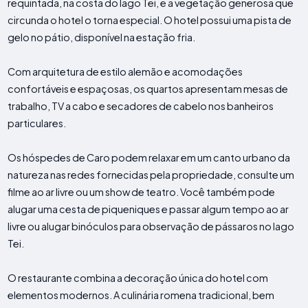
requintada, na costa do lago Tei, e a vegetação generosa que
circunda o hotel o torna especial. O hotel possui uma pista de
gelo no pátio, disponível na estação fria.
Com arquitetura de estilo alemão e acomodações
confortáveis ​​e espaçosas, os quartos apresentam mesas de
trabalho, TV a cabo e secadores de cabelo nos banheiros
particulares.
Os hóspedes de Caro podem relaxar em um canto urbano da
natureza nas redes fornecidas pela propriedade, consulte um
filme ao ar livre ou um show de teatro. Você também pode
alugar uma cesta de piqueniques e passar algum tempo ao ar
livre ou alugar binóculos para observação de pássaros no lago
Tei.
O restaurante combina a decoração única do hotel com
elementos modernos. A culinária romena tradicional, bem