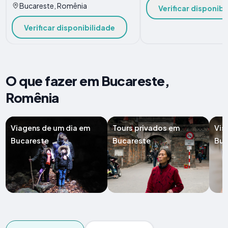
Bucareste, Romênia
Verificar disponibi
Verificar disponibilidade
O que fazer em Bucareste,
Romênia
Viagens de um dia em
Tours privados em
Vis
Bucareste
Bucareste
Buc