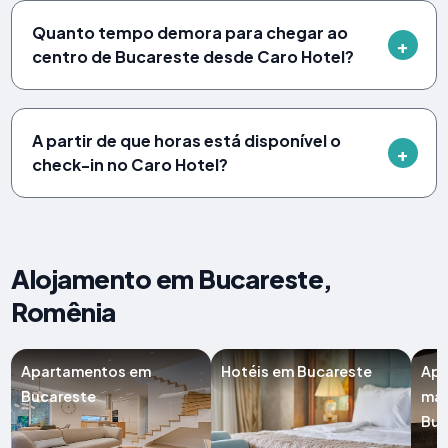
Quanto tempo demora para chegar ao
centro de Bucareste desde Caro Hotel?
A partir de que horas está disponível o
check-in no Caro Hotel?
Alojamento em Bucareste,
Romênia
Apartamentos em
Hotéis em Bucareste
Apa
Bucareste
man
Buc