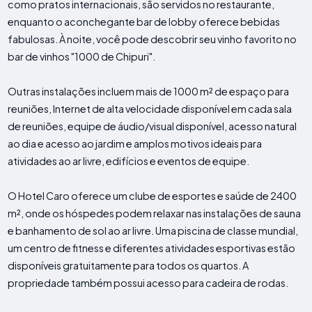
como pratos internacionais, são servidos no restaurante,
enquanto o aconchegante bar de lobby oferece bebidas
fabulosas. À noite, você pode descobrir seu vinho favorito no
bar de vinhos "1000 de Chipuri".
Outras instalações incluem mais de 1000 m² de espaço para
reuniões, Internet de alta velocidade disponível em cada sala
de reuniões, equipe de áudio/visual disponível, acesso natural
ao dia e acesso ao jardim e amplos motivos ideais para
atividades ao ar livre, edifícios e eventos de equipe.
O Hotel Caro oferece um clube de esportes e saúde de 2400
m², onde os hóspedes podem relaxar nas instalações de sauna
e banhamento de sol ao ar livre. Uma piscina de classe mundial,
um centro de fitness e diferentes atividades esportivas estão
disponíveis gratuitamente para todos os quartos. A
propriedade também possui acesso para cadeira de rodas.