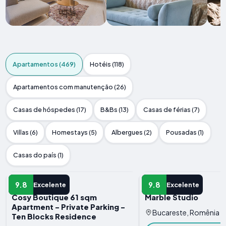
Apartamentos (469)
Hotéis (118)
Apartamentos com manutenção (26)
Casas de hóspedes (17)
B&Bs (13)
Casas de férias (7)
Villas (6)
Homestays (5)
Albergues (2)
Pousadas (1)
Casas do país (1)
APARTAMENTO
APARTAMENTO
9.8
9.8
Excelente
Excelente
Cosy Boutique 61 sqm
Marble Studio
Apartment - Private Parking -
Bucareste, Romênia
Ten Blocks Residence