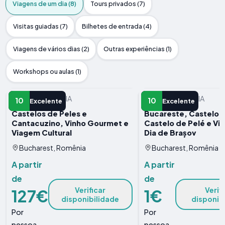
Viagens de um dia (8)
Tours privados (7)
Visitas guiadas (7)
Bilhetes de entrada (4)
Viagens de vários dias (2)
Outras experiências (1)
Workshops ou aulas (1)
VIAGEM DE UM DIA
VIAGEM DE UM DIA
10
10
Excelente
Excelente
Castelos de Peles e
Bucareste, Castelo d
Cantacuzino, Vinho Gourmet e
Castelo de Pelé e V
Viagem Cultural
Dia de Brașov
Bucharest, Romênia
Bucharest, Romênia
A partir
A partir
de
de
Verificar
Verif
127€
1€
disponibilidade
disponib
Por
Por
pessoa
pessoa