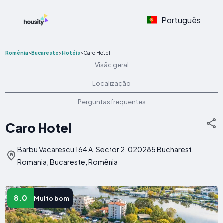
Português
Romênia
>
Bucareste
>
Hotéis
>
Caro Hotel
Visão geral
Localização
Perguntas frequentes
Caro Hotel
Barbu Vacarescu 164 A, Sector 2, 020285 Bucharest,
Romania, Bucareste, Romênia
8.0
Muito bom