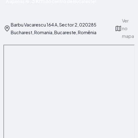
4.3 km
A apenas
do centro de Bucareste!
Ver
Barbu Vacarescu 164 A, Sector 2, 020285
no
Bucharest, Romania, Bucareste, Romênia
mapa