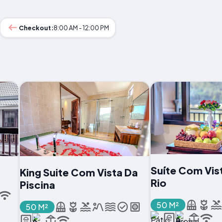
Checkout:
8:00 AM - 12:00 PM
Suíte Com Vis
King Suite Com Vista Da
Rio
Piscina
50 M²
50 M²