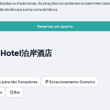
izadas ou tradicionais. As atrações circundantes incluem mercado
e distância e a uma curta distância.
Reservar um quarto
ul Hotel泊岸酒店
 para não fumadores
Estacionamento Gratuito
a
Bar