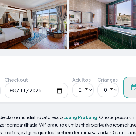
Checkout
Adultos
Crianças
 de classe mundial no pitoresco
Luang Prabang
. O hotel possui um
lazer compartilhada. Wifi gratuito e um banheiro privativo (com chuv
nos quartos, e alguns quartos também têm uma varanda. O café da 