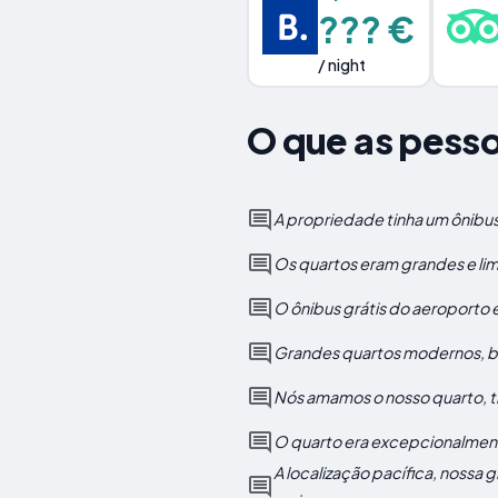
??? €
/ night
O que as pess
A propriedade tinha um ônibus 
Os quartos eram grandes e li
O ônibus grátis do aeroporto e
Grandes quartos modernos, bo
Nós amamos o nosso quarto, ti
O quarto era excepcionalmente
A localização pacífica, nossa 