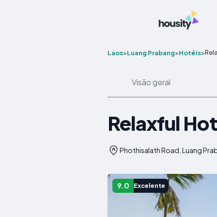
Rel
Laos
>
Luang Prabang
>
Hotéis
>
Visão geral
Relaxful 
Phothisalath Road, Luang Pra
9.0
Excelente