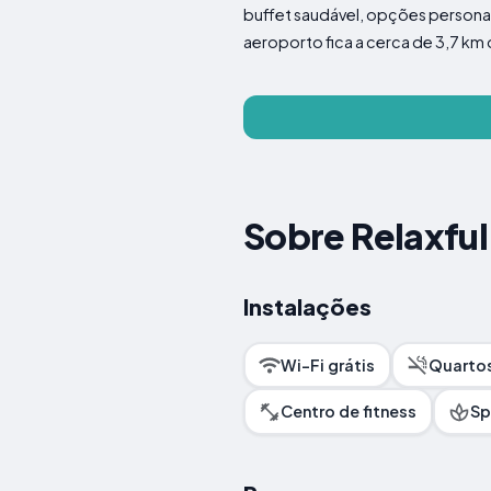
buffet saudável, opções personal
aeroporto fica a cerca de 3,7 km d
Sobre Relaxf
Instalações
Wi-Fi grátis
Quartos
Centro de fitness
Sp