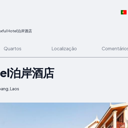
axful Hotel泊岸酒店
Quartos
Localização
Comentário
Hotel泊岸酒店
bang, Laos