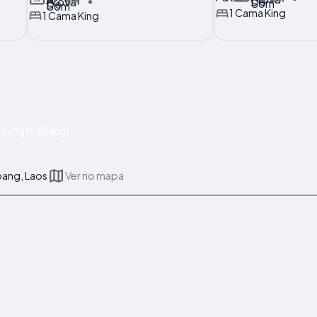
1 Cama King
1 Cama King
Luang Prabang!
bang, Laos
Ver no mapa