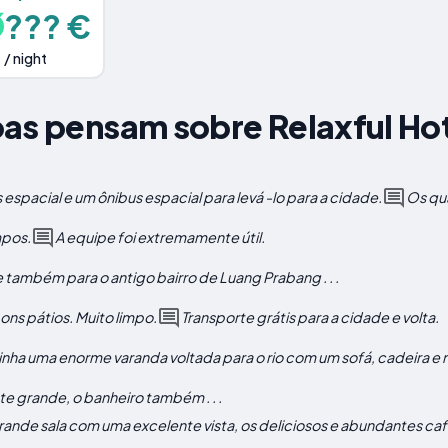
??? €
/ night
oas pensam sobre Relaxful
espacial e um ônibus espacial para levá -lo para a cidade.
Os qua
mpos.
A equipe foi extremamente útil.
 também para o antigo bairro de Luang Prabang . . .
ns pátios. Muito limpo.
Transporte grátis para a cidade e volta.
nha uma enorme varanda voltada para o rio com um sofá, cadeira e
 grande, o banheiro também . . .
grande sala com uma excelente vista, os deliciosos e abundantes caf