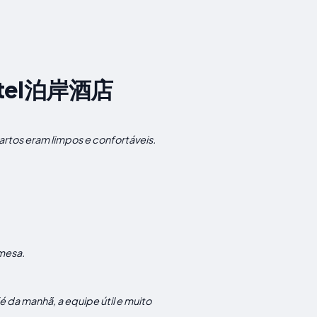
 Hotel泊岸酒店
rtos eram limpos e confortáveis.
 mesa.
é da manhã, a equipe útil e muito