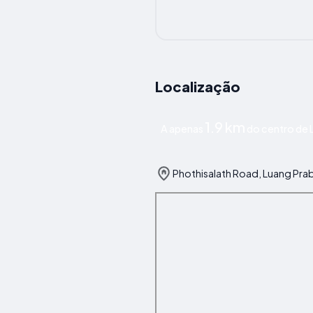
Localização
1.9 km
A apenas
do centro de 
Phothisalath Road, Luang Pra