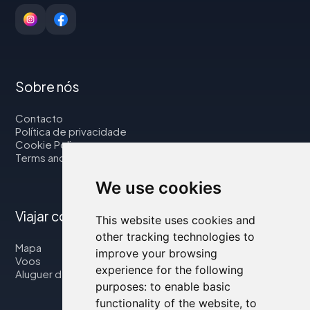
Sobre nós
Contacto
Política de privacidade
Cookie Policy
Terms and Conditions
We use cookies
Viajar connosco
This website uses cookies and
other tracking technologies to
Mapa
improve your browsing
Voos
experience for the following
Aluguer de automóveis
purposes:
to enable basic
functionality of the website
,
to