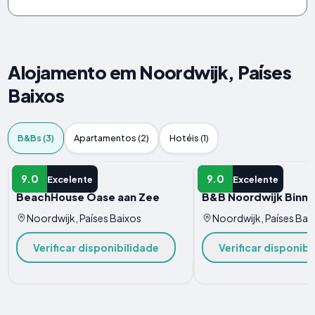
Alojamento em Noordwijk, Países
Baixos
B&Bs (3)
Apartamentos (2)
Hotéis (1)
B&B
B&B
9.0
9.0
Excelente
Excelente
BeachHouse Oase aan Zee
B&B Noordwijk Binn
Noordwijk, Países Baixos
Noordwijk, Países Bai
Verificar disponibilidade
Verificar disponibi