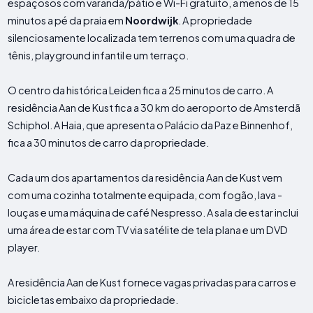
espaçosos com varanda/pátio e Wi-Fi gratuito, a menos de 15
minutos a pé da praia em
Noordwijk
. A propriedade
silenciosamente localizada tem terrenos com uma quadra de
tênis, playground infantil e um terraço.
O centro da histórica Leiden fica a 25 minutos de carro. A
residência Aan de Kust fica a 30 km do aeroporto de Amsterdã
Schiphol. A Haia, que apresenta o Palácio da Paz e Binnenhof,
fica a 30 minutos de carro da propriedade.
Cada um dos apartamentos da residência Aan de Kust vem
com uma cozinha totalmente equipada, com fogão, lava -
louças e uma máquina de café Nespresso. A sala de estar inclui
uma área de estar com TV via satélite de tela plana e um DVD
player.
A residência Aan de Kust fornece vagas privadas para carros e
bicicletas embaixo da propriedade.