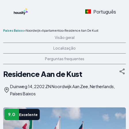
Português
Países Baixos
>
Noordwijk
>
Apartamentos
>
Residence Aan De Kust
Visão geral
Localização
Perguntas frequentes
Residence Aan de Kust
Duinweg 14, 2202 ZN Noordwijk Aan Zee, Netherlands,
Países Baixos
9.0
Excelente