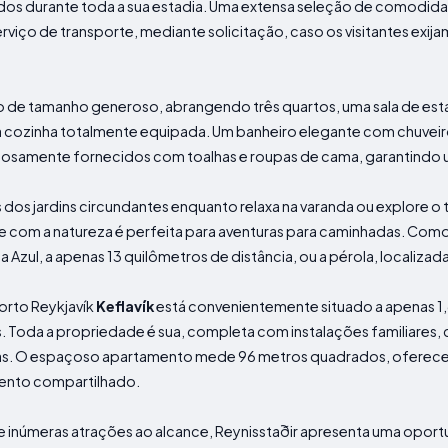
s durante toda a sua estadia. Uma extensa seleção de comodida
iço de transporte, mediante solicitação, caso os visitantes exij
 de tamanho generoso, abrangendo três quartos, uma sala de e
a cozinha totalmente equipada. Um banheiro elegante com chuveiro 
osamente fornecidos com toalhas e roupas de cama, garantindo u
 dos jardins circundantes enquanto relaxa na varanda ou explore o 
 com a natureza é perfeita para aventuras para caminhadas. Como 
 Azul, a apenas 13 quilômetros de distância, ou a pérola, localiza
orto Reykjavík
Keflavík
está convenientemente situado a apenas 1,
. Toda a propriedade é sua, completa com instalações familiares
rodas. O espaçoso apartamento mede 96 metros quadrados, ofere
mento compartilhado.
 e inúmeras atrações ao alcance, Reynisstaðir apresenta uma opor