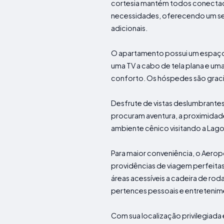
cortesia mantém todos conectado
necessidades, oferecendo um serv
adicionais.
O apartamento possui um espaço
uma TV a cabo de tela plana e um
conforto. Os hóspedes são graci
Desfrute de vistas deslumbrantes
procuram aventura, a proximidade
ambiente cênico visitando a Lagoa
Para maior conveniência, o Aerop
providências de viagem perfeitas
áreas acessíveis a cadeira de 
pertences pessoais e entreteni
Com sua localização privilegiada