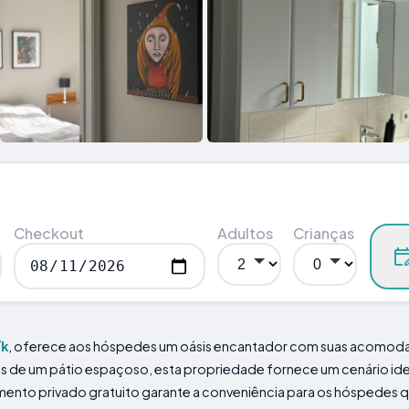
Checkout
Adultos
Crianças
ík
, oferece aos hóspedes um oásis encantador com suas acomo
vés de um pátio espaçoso, esta propriedade fornece um cenário ide
amento privado gratuito garante a conveniência para os hóspedes 