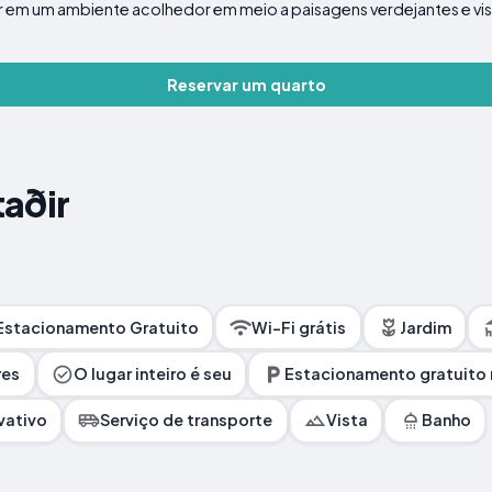
 em um ambiente acolhedor em meio a paisagens verdejantes e vist
Reservar um quarto
aðir
Estacionamento Gratuito
Wi-Fi grátis
Jardim
res
O lugar inteiro é seu
Estacionamento gratuito 
vativo
Serviço de transporte
Vista
Banho