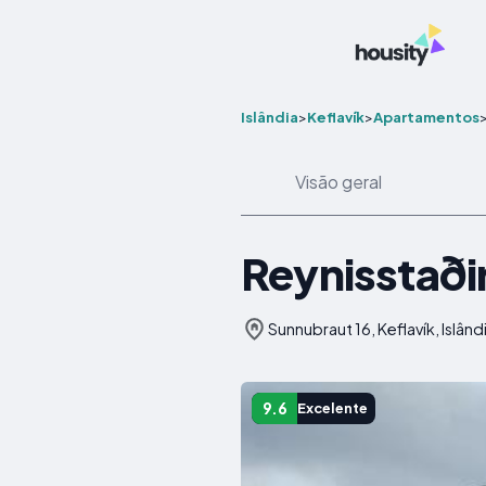
Islândia
>
Keflavík
>
Apartamentos
Visão geral
Reynisstaði
Sunnubraut 16, Keflavík, Islând
9.6
Excelente