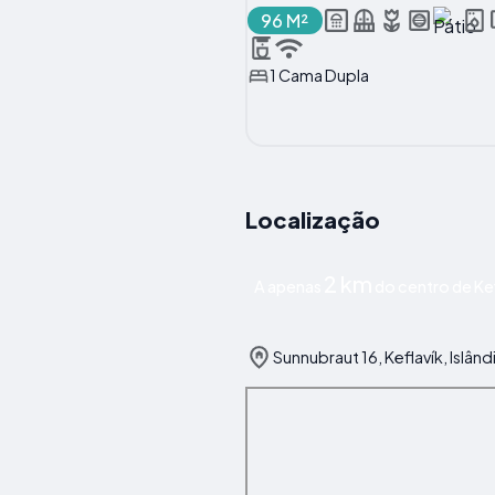
96 M²
1 Cama Dupla
Localização
2 km
A apenas
do centro de Kef
Sunnubraut 16, Keflavík, Islând