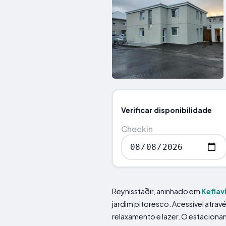
Verificar disponibilidade
Checkin
Reynisstaðir, aninhado em
Keflav
jardim pitoresco. Acessível atra
relaxamento e lazer. O estacion