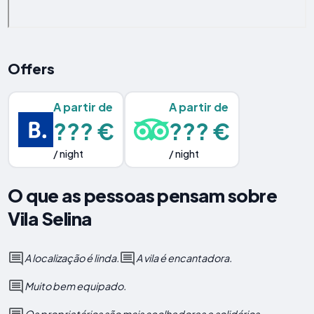
Offers
A partir de
A partir de
??? €
??? €
/ night
/ night
O que as pessoas pensam sobre
Vila Selina
A localização é linda.
A vila é encantadora.
Muito bem equipado.