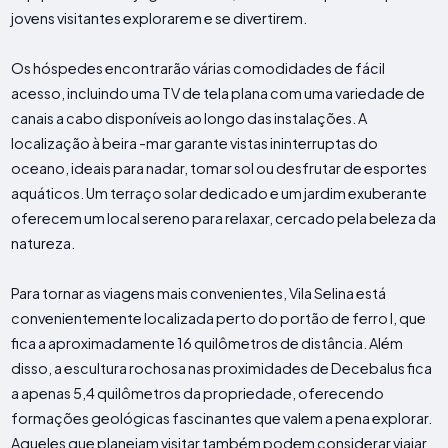
jovens visitantes explorarem e se divertirem.
Os hóspedes encontrarão várias comodidades de fácil
acesso, incluindo uma TV de tela plana com uma variedade de
canais a cabo disponíveis ao longo das instalações. A
localização à beira -mar garante vistas ininterruptas do
oceano, ideais para nadar, tomar sol ou desfrutar de esportes
aquáticos. Um terraço solar dedicado e um jardim exuberante
oferecem um local sereno para relaxar, cercado pela beleza da
natureza.
Para tornar as viagens mais convenientes, Vila Selina está
convenientemente localizada perto do portão de ferro I, que
fica a aproximadamente 16 quilômetros de distância. Além
disso, a escultura rochosa nas proximidades de Decebalus fica
a apenas 5,4 quilômetros da propriedade, oferecendo
formações geológicas fascinantes que valem a pena explorar.
Aqueles que planejam visitar também podem considerar viajar