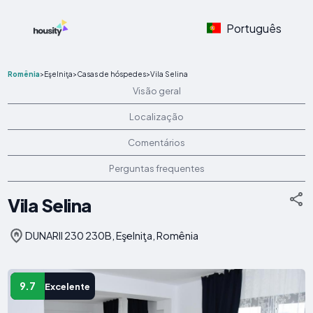
Português
Romênia
>
Eşelniţa
>
Casas de hóspedes
>
Vila Selina
Visão geral
Localização
Comentários
Perguntas frequentes
Vila Selina
DUNARII 230 230B, Eşelniţa, Romênia
9.7
Excelente