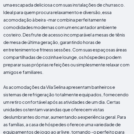
uma escapada deliciosa com suas instalações de churrasco.
Ideal para quem procura relaxamento e diversão, essa
acomodação à beira -mar combina perfeitamente
comodidades modernas com um encantador ambiente
costeiro. Desfrute de acesso incomparável a mesas de tênis
de mesa de última geração, garantindo horas de
entretenimento e fitness sessões. Com suas espaçosas áreas
compartilhadas de cozinha e lounge, os hóspedes podem
preparar suas próprias refeições ou simplesmente relaxar com
amigos e familiares.
As acomodações da Vila Selina apresentam banheiros e
sistemas de refrigeração totalmente equipados, fornecendo
um retiro confortável após as atividades de um dia. Certas
unidades ostentam varandas que oferecem vistas
deslumbrantes do mar, aumentando a experiência geral. Para
as famílias, a casa de hóspedes oferece uma variedade de
equipamentos de jogo ao ar livre, tornando -o perfeito para