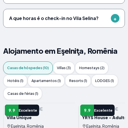
A que horas é o check-in no Vila Selina?
Alojamento em Eşelniţa, Romênia
Casas de hóspedes (10)
Villas (3)
Homestays (2)
Hotéis (1)
Apartamentos (1)
Resorts (1)
LODGES (1)
Casas de férias (1)
CASA DE HóSPEDE
CASA DE HóSPEDE
9.9
9.9
Excelente
Excelente
Villa Unique
YRYS House - Adults
Eşelniţa, Romênia
Eşelniţa, Romênia