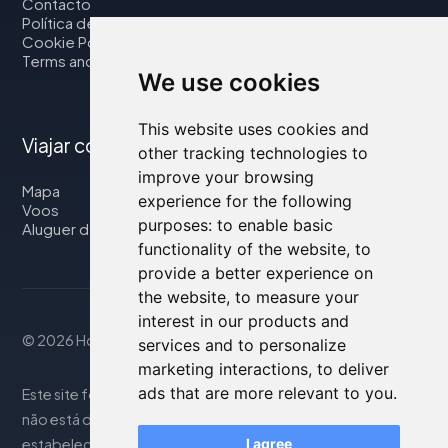
Contacto
Política de privacidade
Cookie Policy
Terms and Conditions
We use cookies
This website uses cookies and
Viajar connosco
other tracking technologies to
improve your browsing
Mapa
experience for the following
Voos
purposes:
to enable basic
Aluguer de automóveis
functionality of the website
,
to
provide a better experience on
the website
,
to measure your
interest in our products and
© 2026 Housity.net
services and to personalize
marketing interactions
,
to deliver
ads that are more relevant to you
.
Este site fornece informações apenas para referência e
não está de forma alguma associado aos
estabelecimentos de hospedagem mencionados. As
I agree