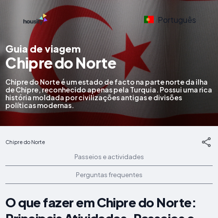
Português
Guia de viagem
Chipre do Norte
Chipre do Norte é um estado de facto na parte norte da ilha
de Chipre, reconhecido apenas pela Turquia. Possui uma rica
história moldada por civilizações antigas e divisões
políticas modernas.
Chipre do Norte
Passeios e actividades
Perguntas frequentes
O que fazer em Chipre do Norte: